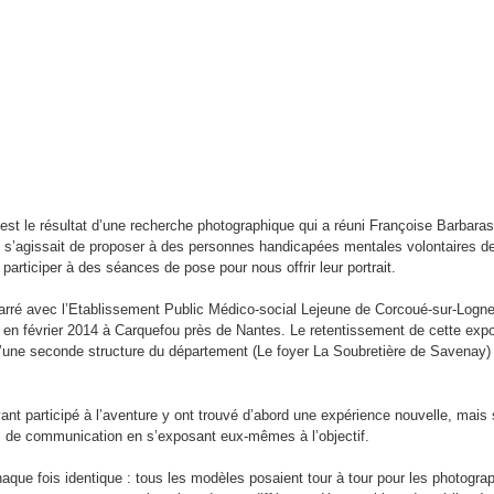
SKIP TO CONTENT
MENU
st le résultat d’une recherche photographique qui a réuni Françoise Barbaras
Il s’agissait de proposer à des personnes handicapées mentales volontaires 
 participer à des séances de pose pour nous offrir leur portrait.
émarré avec l’Etablissement Public Médico-social Lejeune de Corcoué-sur-Logne
 en février 2014 à Carquefou près de Nantes. Le retentissement de cette expo
’une seconde structure du département (Le foyer La Soubretière de Savenay) 
nt participé à l’aventure y ont trouvé d’abord une expérience nouvelle, mais
 de communication en s’exposant eux-mêmes à l’objectif.
chaque fois identique : tous les modèles posaient tour à tour pour les photogra