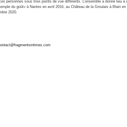
e ces personnes sous trois points de vue différents. L’ensemble a donné lieu à
Le temple du goût» à Nantes en avril 2016, au Château de la Groulais à Blain e
mbre 2020.
ontact@fragmentsintimes.com